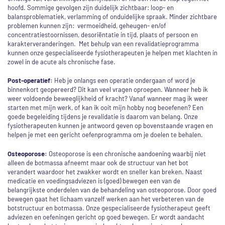
hoofd. Sommige gevolgen zijn duidelijk zichtbaar: loop- en
balansproblematiek, verlamming of onduidelijke spraak. Minder zichtbare
problemen kunnen zijn: vermoeidheid, geheugen- en/of
concentratiestoornissen, desoriëntatie in tijd, plaats of persoon en
karakterveranderingen. Met behulp van een revalidatieprogramma
kunnen onze gespecialiseerde fysiotherapeuten je helpen met klachten in
zowel in de acute als chronische fase.
Post-operatief:
Heb je onlangs een operatie ondergaan of word je
binnenkort geopereerd? Dit kan veel vragen oproepen. Wanneer heb ik
weer voldoende beweeglijkheid of kracht? Vanaf wanneer mag ik weer
starten met mijn werk, of kan ik ooit mijn hobby nog beoefenen? Een
goede begeleiding tijdens je revalidatie is daarom van belang. Onze
fysiotherapeuten kunnen je antwoord geven op bovenstaande vragen en
helpen je met een gericht oefenprogramma om je doelen te behalen.
Osteoporose:
Osteoporose is een chronische aandoening waarbij niet
alleen de botmassa afneemt maar ook de structuur van het bot
verandert waardoor het zwakker wordt en sneller kan breken. Naast
medicatie en voedingsadviezen is (goed) bewegen een van de
belangrijkste onderdelen van de behandeling van osteoporose. Door goed
bewegen gaat het lichaam vanzelf werken aan het verbeteren van de
botstructuur en botmassa.
Onze gespecialiseerde fysiotherapeut geeft
adviezen en oefeningen gericht op goed bewegen. Er wordt aandacht