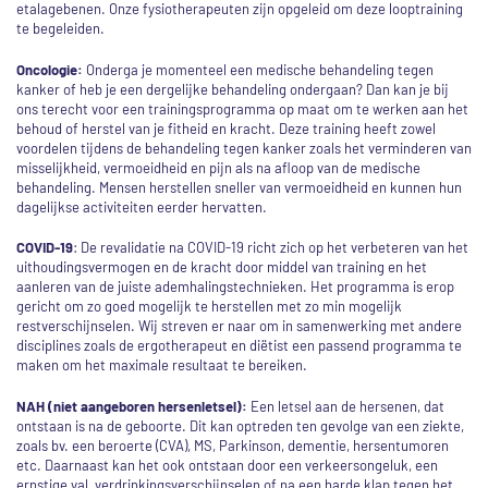
etalagebenen. Onze fysiotherapeuten zijn opgeleid om deze looptraining
te begeleiden.
Oncologie:
Onderga je momenteel een medische behandeling tegen
kanker of heb je een dergelijke behandeling ondergaan? Dan kan je bij
ons terecht voor een trainingsprogramma op maat om te werken aan het
behoud of herstel van je fitheid en kracht. Deze training heeft zowel
voordelen tijdens de behandeling tegen kanker zoals het verminderen van
misselijkheid, vermoeidheid en pijn als na afloop van de medische
behandeling. Mensen herstellen sneller van vermoeidheid en kunnen hun
dagelijkse activiteiten eerder hervatten.
COVID-19
: De revalidatie na COVID-19 richt zich op het verbeteren van het
uithoudingsvermogen en de kracht door middel van training en het
aanleren van de juiste ademhalingstechnieken. Het programma is erop
gericht om zo goed mogelijk te herstellen met zo min mogelijk
restverschijnselen. Wij streven er naar om in samenwerking met andere
disciplines zoals de ergotherapeut en diëtist een passend programma te
maken om het maximale resultaat te bereiken.
NAH (niet aangeboren hersenletsel):
Een letsel aan de hersenen, dat
ontstaan is na de geboorte. Dit kan optreden ten gevolge van een ziekte,
zoals bv. een beroerte (CVA), MS, Parkinson, dementie, hersentumoren
etc. Daarnaast kan het ook ontstaan door een verkeersongeluk, een
ernstige val, verdrinkingsverschijnselen of na een harde klap tegen het